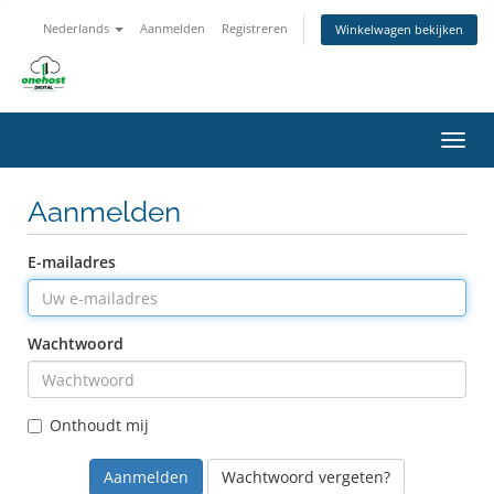
Nederlands
Aanmelden
Registreren
Winkelwagen bekijken
Navig
in-/u
Aanmelden
E-mailadres
Wachtwoord
Onthoudt mij
Wachtwoord vergeten?