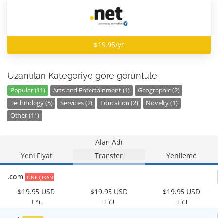
$19.95/yr
Uzantıları Kategoriye göre görüntüle
Popular (11)
Arts and Entertainment (1)
Geographic (2)
Technology (5)
Services (2)
Education (2)
Novelty (1)
Other (11)
Alan Adı
Yeni Fiyat
Transfer
Yenileme
.com
ÖNE ÇIKAN
$19.95 USD
$19.95 USD
$19.95 USD
1 Yıl
1 Yıl
1 Yıl