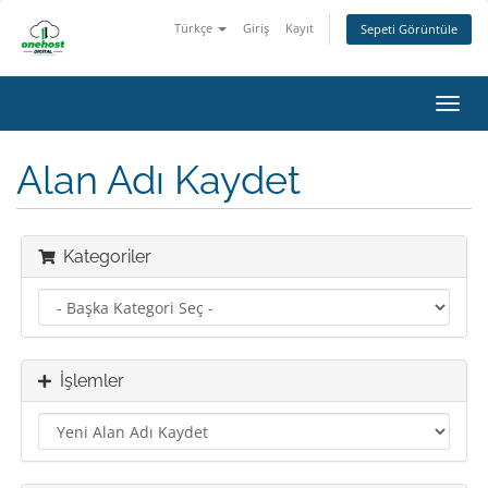
Türkçe
Giriş
Kayıt
Sepeti Görüntüle
Toggl
navig
Alan Adı Kaydet
Kategoriler
İşlemler